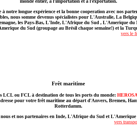
monde entier, à l'importation et à l'exportation.
 à notre longue expérience et la bonne cooperation avec nos parte
ables, nous somme devenus spécialistes pour L'Australie, La Belgiq
emagne, les Pays-Bas, L'Inde, L'Afrique du Sud , L'Amerique du
Amerique du Sud (groupage au Brésil chaque semaine!) et la Turqu
vers le f
Frêt maritime
s LCL ou FCL à destination de tous les ports du monde:
HEROS
dresse pour votre frêt maritime au départ d'Anvers, Bremen, Ha
Rotterdamm.
 nous et nos partenaires en Inde, L'Afrique du Sud et L'Amerique
vers transpo