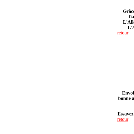
Grâce
fi
L'All
L'
retour
Envoi
bonne a
Essayez
retour