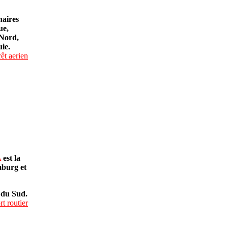
naires
ue,
 Nord,
ie.
rêt aerien
A
est la
mburg et
 du Sud.
rt routier